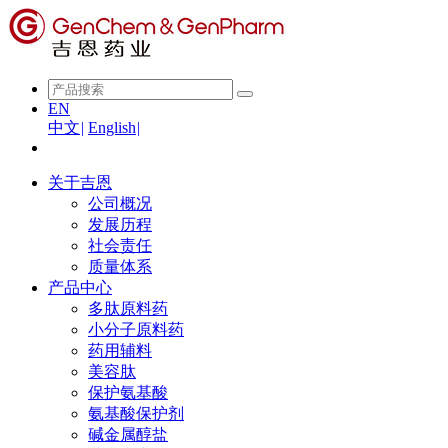
EN
中文
|
English
|
关于吉恩
公司概况
发展历程
社会责任
质量体系
产品中心
多肽原料药
小分子原料药
药用辅料
美容肽
保护氨基酸
氨基酸保护剂
碱金属醇盐