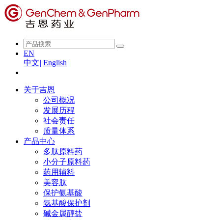
EN
中文
|
English
|
关于吉恩
公司概况
发展历程
社会责任
质量体系
产品中心
多肽原料药
小分子原料药
药用辅料
美容肽
保护氨基酸
氨基酸保护剂
碱金属醇盐