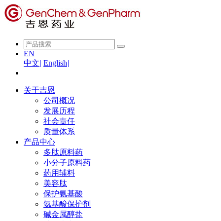
EN
中文
|
English
|
关于吉恩
公司概况
发展历程
社会责任
质量体系
产品中心
多肽原料药
小分子原料药
药用辅料
美容肽
保护氨基酸
氨基酸保护剂
碱金属醇盐