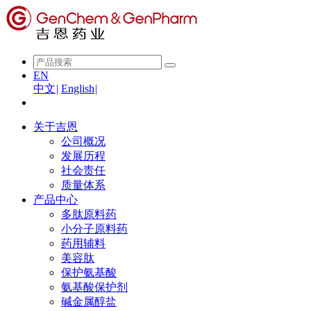
EN
中文
|
English
|
关于吉恩
公司概况
发展历程
社会责任
质量体系
产品中心
多肽原料药
小分子原料药
药用辅料
美容肽
保护氨基酸
氨基酸保护剂
碱金属醇盐