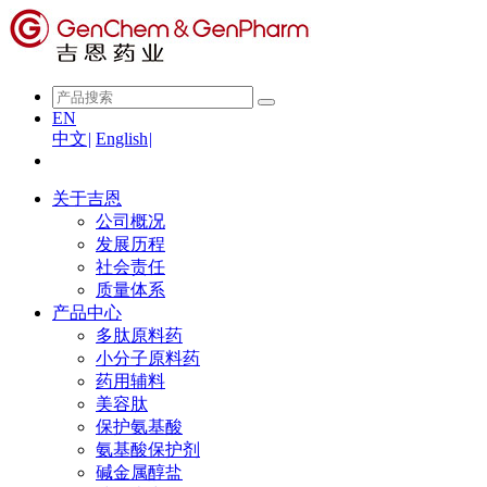
EN
中文
|
English
|
关于吉恩
公司概况
发展历程
社会责任
质量体系
产品中心
多肽原料药
小分子原料药
药用辅料
美容肽
保护氨基酸
氨基酸保护剂
碱金属醇盐