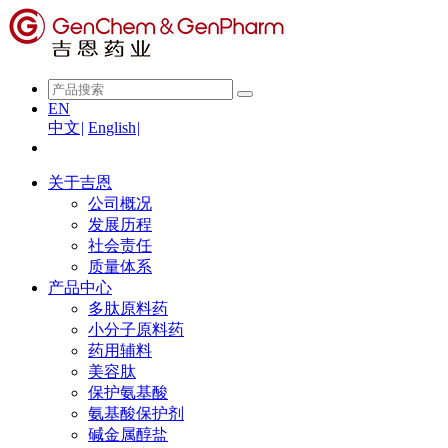
EN
中文
|
English
|
关于吉恩
公司概况
发展历程
社会责任
质量体系
产品中心
多肽原料药
小分子原料药
药用辅料
美容肽
保护氨基酸
氨基酸保护剂
碱金属醇盐