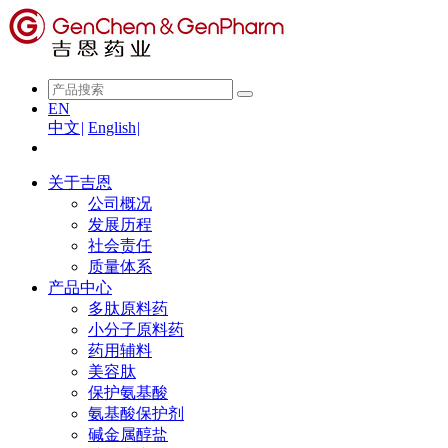
EN
中文
|
English
|
关于吉恩
公司概况
发展历程
社会责任
质量体系
产品中心
多肽原料药
小分子原料药
药用辅料
美容肽
保护氨基酸
氨基酸保护剂
碱金属醇盐