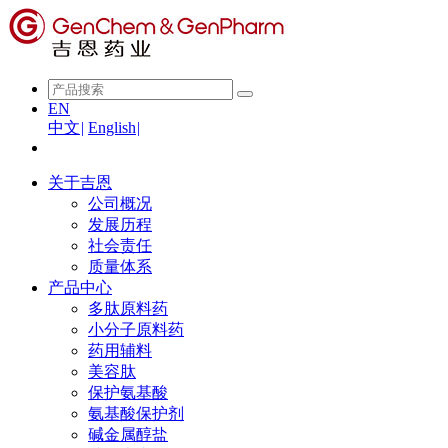
EN
中文
|
English
|
关于吉恩
公司概况
发展历程
社会责任
质量体系
产品中心
多肽原料药
小分子原料药
药用辅料
美容肽
保护氨基酸
氨基酸保护剂
碱金属醇盐