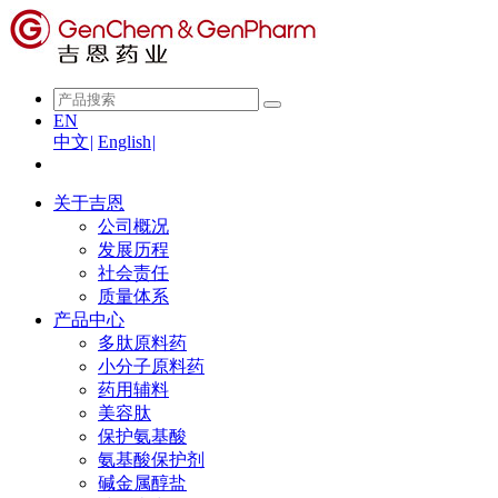
EN
中文
|
English
|
关于吉恩
公司概况
发展历程
社会责任
质量体系
产品中心
多肽原料药
小分子原料药
药用辅料
美容肽
保护氨基酸
氨基酸保护剂
碱金属醇盐