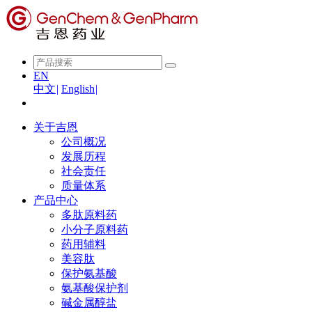
EN
中文
|
English
|
关于吉恩
公司概况
发展历程
社会责任
质量体系
产品中心
多肽原料药
小分子原料药
药用辅料
美容肽
保护氨基酸
氨基酸保护剂
碱金属醇盐