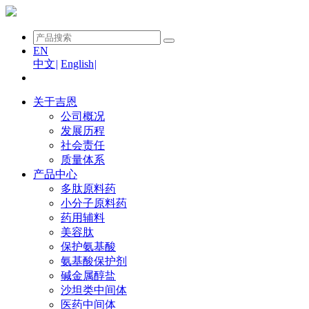
EN
中文
|
English
|
关于吉恩
公司概况
发展历程
社会责任
质量体系
产品中心
多肽原料药
小分子原料药
药用辅料
美容肽
保护氨基酸
氨基酸保护剂
碱金属醇盐
沙坦类中间体
医药中间体