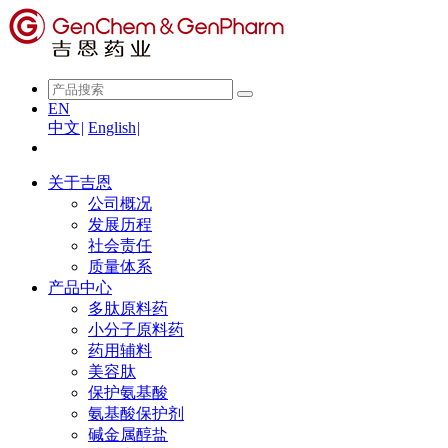
EN
中文
|
English
|
关于吉恩
公司概况
发展历程
社会责任
质量体系
产品中心
多肽原料药
小分子原料药
药用辅料
美容肽
保护氨基酸
氨基酸保护剂
碱金属醇盐