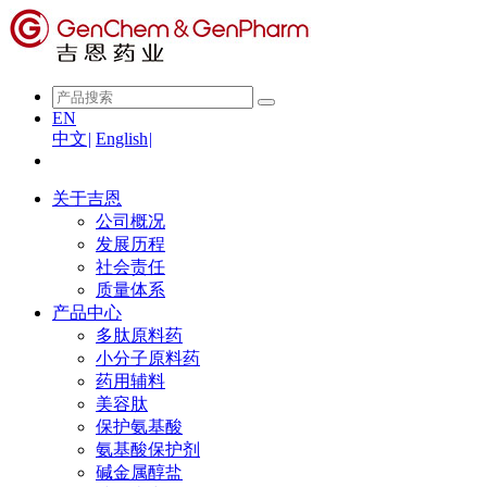
EN
中文
|
English
|
关于吉恩
公司概况
发展历程
社会责任
质量体系
产品中心
多肽原料药
小分子原料药
药用辅料
美容肽
保护氨基酸
氨基酸保护剂
碱金属醇盐