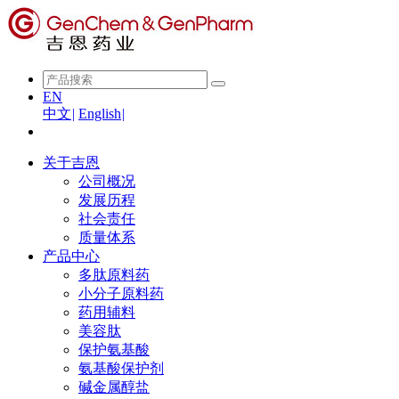
EN
中文
|
English
|
关于吉恩
公司概况
发展历程
社会责任
质量体系
产品中心
多肽原料药
小分子原料药
药用辅料
美容肽
保护氨基酸
氨基酸保护剂
碱金属醇盐