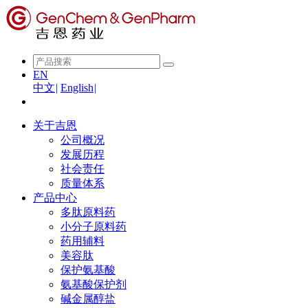
EN
中文
|
English
|
关于吉恩
公司概况
发展历程
社会责任
质量体系
产品中心
多肽原料药
小分子原料药
药用辅料
美容肽
保护氨基酸
氨基酸保护剂
碱金属醇盐