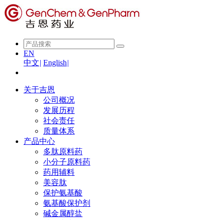
EN
中文
|
English
|
关于吉恩
公司概况
发展历程
社会责任
质量体系
产品中心
多肽原料药
小分子原料药
药用辅料
美容肽
保护氨基酸
氨基酸保护剂
碱金属醇盐