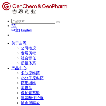
EN
中文
|
English
|
关于吉恩
公司概况
发展历程
社会责任
质量体系
产品中心
多肽原料药
小分子原料药
药用辅料
美容肽
保护氨基酸
氨基酸保护剂
碱金属醇盐