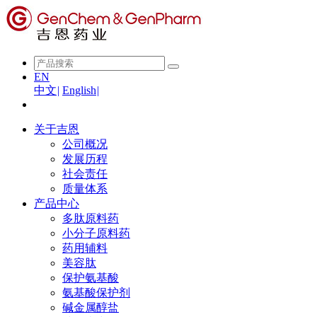
EN
中文
|
English
|
关于吉恩
公司概况
发展历程
社会责任
质量体系
产品中心
多肽原料药
小分子原料药
药用辅料
美容肽
保护氨基酸
氨基酸保护剂
碱金属醇盐