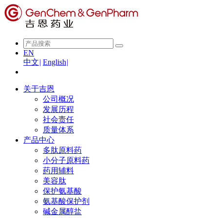
EN
中文
|
English
|
关于吉恩
公司概况
发展历程
社会责任
质量体系
产品中心
多肽原料药
小分子原料药
药用辅料
美容肽
保护氨基酸
氨基酸保护剂
碱金属醇盐