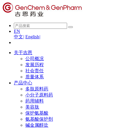
EN
中文
|
English
|
关于吉恩
公司概况
发展历程
社会责任
质量体系
产品中心
多肽原料药
小分子原料药
药用辅料
美容肽
保护氨基酸
氨基酸保护剂
碱金属醇盐