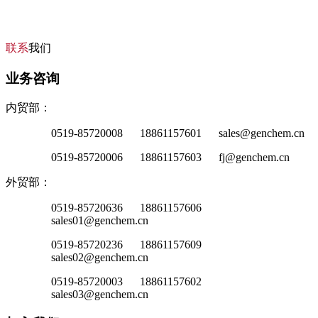
联系
我们
业务咨询
内贸部：
0519-85720008 18861157601 sales@genchem.cn
0519-85720006 18861157603 fj@genchem.cn
外贸部：
0519-85720636 18861157606
sales01@genchem.cn
0519-85720236 18861157609
sales02@genchem.cn
0519-85720003 18861157602
sales03@genchem.cn