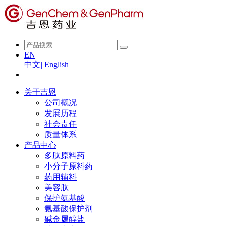
EN
中文
|
English
|
关于吉恩
公司概况
发展历程
社会责任
质量体系
产品中心
多肽原料药
小分子原料药
药用辅料
美容肽
保护氨基酸
氨基酸保护剂
碱金属醇盐