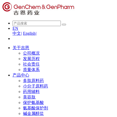
EN
中文
|
English
|
关于吉恩
公司概况
发展历程
社会责任
质量体系
产品中心
多肽原料药
小分子原料药
药用辅料
美容肽
保护氨基酸
氨基酸保护剂
碱金属醇盐