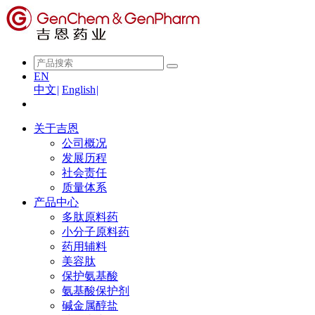
EN
中文
|
English
|
关于吉恩
公司概况
发展历程
社会责任
质量体系
产品中心
多肽原料药
小分子原料药
药用辅料
美容肽
保护氨基酸
氨基酸保护剂
碱金属醇盐