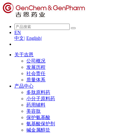
EN
中文
|
English
|
关于吉恩
公司概况
发展历程
社会责任
质量体系
产品中心
多肽原料药
小分子原料药
药用辅料
美容肽
保护氨基酸
氨基酸保护剂
碱金属醇盐