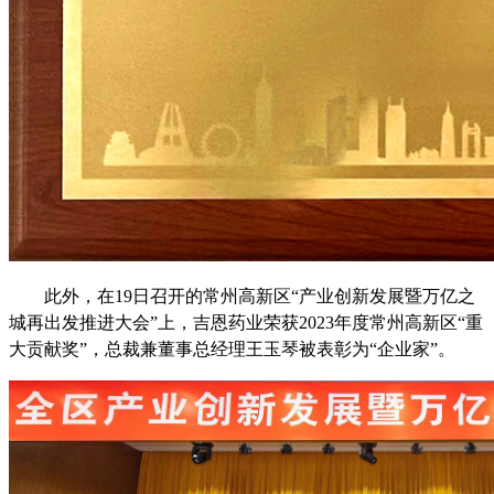
此外，在
19
日召开的常州高新区“产业创新发展暨万亿之
城再出发推进大会”上，吉恩药业荣获
2023
年度常州高新区“重
大贡献奖”，总裁兼董事总经理王玉琴被表彰为“企业家”。