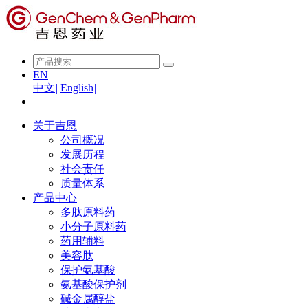
EN
中文
|
English
|
关于吉恩
公司概况
发展历程
社会责任
质量体系
产品中心
多肽原料药
小分子原料药
药用辅料
美容肽
保护氨基酸
氨基酸保护剂
碱金属醇盐