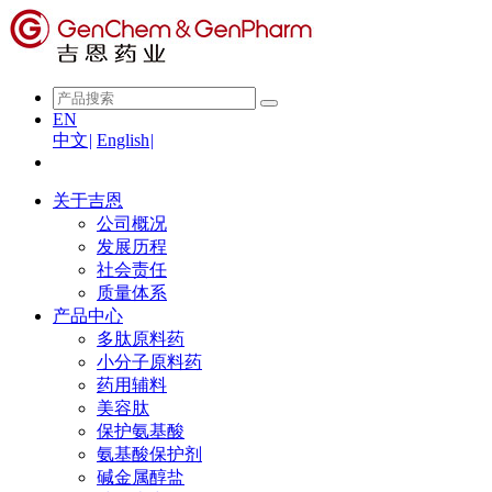
EN
中文
|
English
|
关于吉恩
公司概况
发展历程
社会责任
质量体系
产品中心
多肽原料药
小分子原料药
药用辅料
美容肽
保护氨基酸
氨基酸保护剂
碱金属醇盐