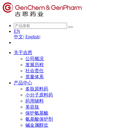
EN
中文
|
English
|
关于吉恩
公司概况
发展历程
社会责任
质量体系
产品中心
多肽原料药
小分子原料药
药用辅料
美容肽
保护氨基酸
氨基酸保护剂
碱金属醇盐