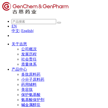
EN
中文
|
English
|
关于吉恩
公司概况
发展历程
社会责任
质量体系
产品中心
多肽原料药
小分子原料药
药用辅料
美容肽
保护氨基酸
氨基酸保护剂
碱金属醇盐