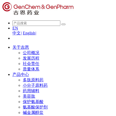
EN
中文
|
English
|
关于吉恩
公司概况
发展历程
社会责任
质量体系
产品中心
多肽原料药
小分子原料药
药用辅料
美容肽
保护氨基酸
氨基酸保护剂
碱金属醇盐