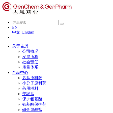
EN
中文
|
English
|
关于吉恩
公司概况
发展历程
社会责任
质量体系
产品中心
多肽原料药
小分子原料药
药用辅料
美容肽
保护氨基酸
氨基酸保护剂
碱金属醇盐